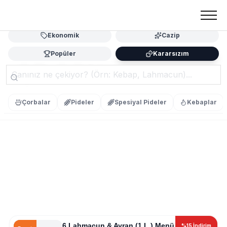
ORA
LAHMACUN & KEBAP
Ekonomik
Cazip
Popüler
Kararsızım
QR SON
Çorbalar
Pideler
Spesiyal Pideler
Kebaplar
6 Lahmacun & Ayran (1 L.) Menü
%15 İndirim