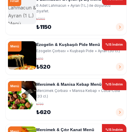
Fırsat
6 Adet Lahmacun + Ayran (1 L.) ile doyurucu
ziyafet.
₺1360
₺1150
Ezogelin & Kuşbaşılı Pide Menü
%15 İndirim
Menü
Ezogelin Çorbası + Kuşbaşılı Pide + Ayran (30 cl.)
₺610
₺520
Mercimek & Manisa Kebap Menü
%15 İndirim
Menü
Mercimek Çorbası + Manisa Kebap + Coca-Cola
(33 cl.)
₺730
₺620
Mercimek & Çıtır Kanat Menü
%15 İndirim
Menü