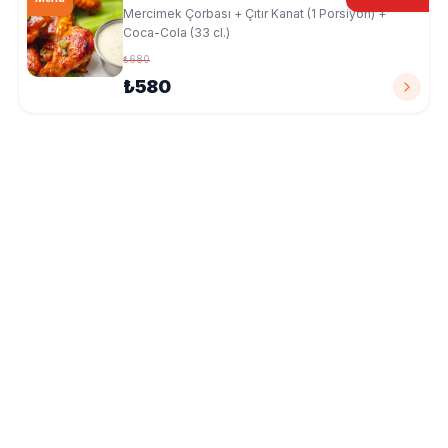
Mercimek Çorbası + Çıtır Kanat (1 Porsiyon) +
Coca-Cola (33 cl.)
₺680
₺580