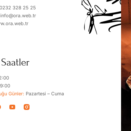
0232 328 25 25
:
info@ora.web.tr
w.ora.web.tr
 Saatler
2:00
19:00
uğu Günler:
Pazartesi – Cuma