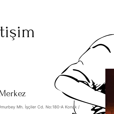
etişim
Merkez
murbey Mh. İşçiler Cd. No:180-A Konak /