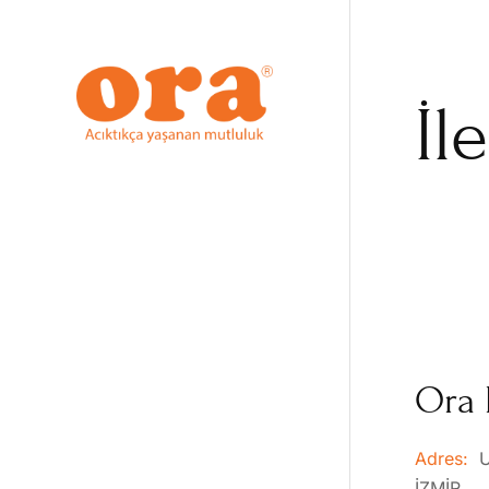
İl
Ora 
Adres:
U
İZMİR